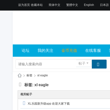
设为首页
收藏本站
简体中文
繁體中文
English
日本語
论坛
我的关注
金币充值
在线客服
帖子
›
标签
›
xl eagle
X
标签: xl eagle
L
相关帖子
乐
园
XL乐园新升级app 欢迎大家下载