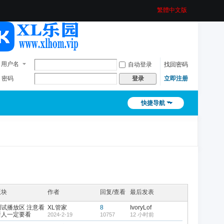
繁體中文版
用户名
自动登录
找回密码
密码
立即注册
登录
快捷导航
版块
作者
回复/查看
最后发表
测试播放区 注意看
XL管家
8
IvoryLof
新人一定要看
2024-2-19
10757
12 小时前