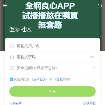


登录社区



安全提问(未设置请忽略)


阅读并同意
《用户协议》
和
《隐私声明》

登录
注册帐号
忘记密码