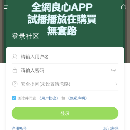


登录社区



安全提问(未设置请忽略)


阅读并同意
《用户协议》
和
《隐私声明》

登录
注册帐号
忘记密码