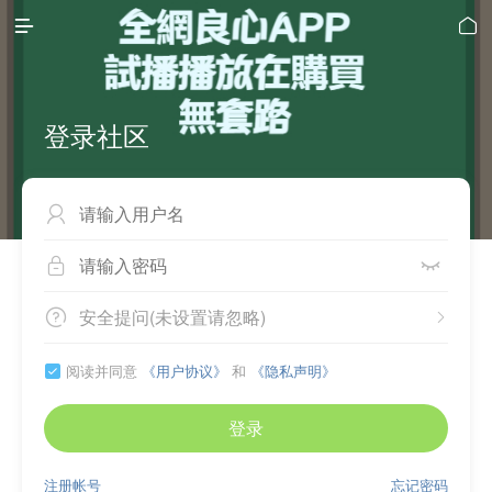


登录社区



安全提问(未设置请忽略)


阅读并同意
《用户协议》
和
《隐私声明》

登录
注册帐号
忘记密码