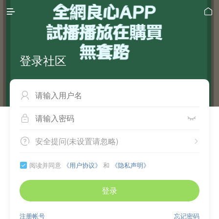


登录社区



安全提问(未设置请忽略)


阅读并同意
《用户协议》
和
《隐私声明》

登录
注册帐号
忘记密码